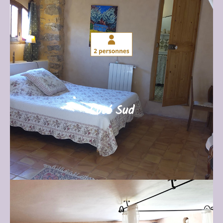
Côté Sud (35m²)
Notre plus grande chambre ! Elle donne sur la
cour intérieure, exposée au Sud, elle est
ombragée par les arbres entourant la cour.
Lit Queen size, grande salle de bain avec ses
carreaux de ciment, coin salon.
Côté Sud
JE ME RENSEIGNE
La Rochette (30m²)