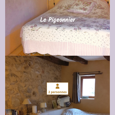
Grand lit queen size, sol en carreaux de ciment,
petite salle de bain, cette chambre est très
charmante.
Le Pigeonnier
JE ME RENSEIGNE
Soleil Levant (28m²)
Grande chambre exposée à l’est, bonne fraicheur
l’été et avec le charme des pierres apparentes.
Grand lit queen size, sol en terres cuites et salle de