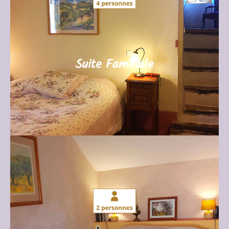
escalier raide, c’est la chambre la plus
provençale de la maison. Elle est constituée de
2 chambres en enfilade. Jolie salle de bain en
carreaux de ciment ocres et blancs. Lit queen
size et 2 lits simples. Grand lit queen size.
Suite Familiale
JE ME RENSEIGNE
Le Pigeonnier (17m²)
Petite chambre, située dans l’ancien
pigeonnier, elle donne dans la cour intérieure.